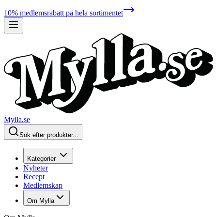
10% medlemsrabatt på hela sortimentet
Mylla.se
Sök efter produkter...
Kategorier
Nyheter
Recept
Medlemskap
Om Mylla