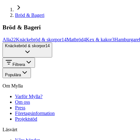
Bröd & Bageri
Bröd & Bageri
Alla
22
Knäckebröd & skorpor
14
Matbröd
4
Kex & kakor
3
Hamburgare
Knäckebröd & skorpor
14
Filtrera
Populära
Om Mylla
Varför Mylla?
Om oss
Press
Företagsinformation
Projektstöd
Läsvärt