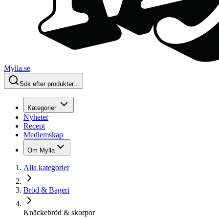
Mylla.se
Sök efter produkter...
Kategorier
Nyheter
Recept
Medlemskap
Om Mylla
Alla kategorier
Bröd & Bageri
Knäckebröd & skorpor