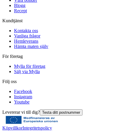
Våra bönder
Blogg
Recept
Kundtjänst
Kontakta oss
Vanliga frågor
Hemleverans
Hämta maten själv
För företag
Mylla för företag
Sälj via Mylla
Följ oss
Facebook
Instagram
Youtube
Levererar vi till dig?
Testa ditt postnummer
Köpvillkor
Integritetspolicy