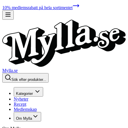
10% medlemsrabatt på hela sortimentet
Mylla.se
Sök efter produkter...
Kategorier
Nyheter
Recept
Medlemskap
Om Mylla