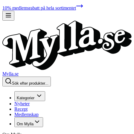
10% medlemsrabatt på hela sortimentet
Mylla.se
Sök efter produkter...
Kategorier
Nyheter
Recept
Medlemskap
Om Mylla