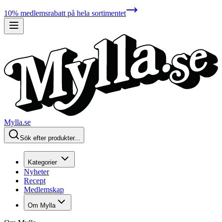
10% medlemsrabatt på hela sortimentet
Mylla.se
Sök efter produkter...
Kategorier
Nyheter
Recept
Medlemskap
Om Mylla