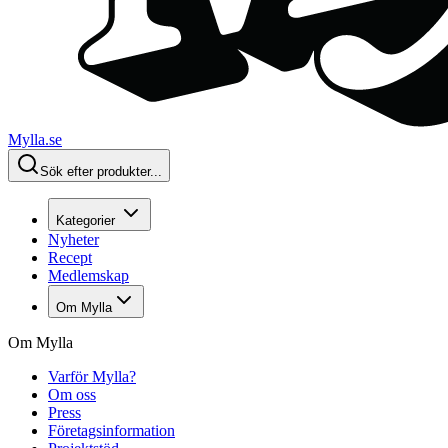
Mylla.se
Sök efter produkter...
Kategorier
Nyheter
Recept
Medlemskap
Om Mylla
Om Mylla
Varför Mylla?
Om oss
Press
Företagsinformation