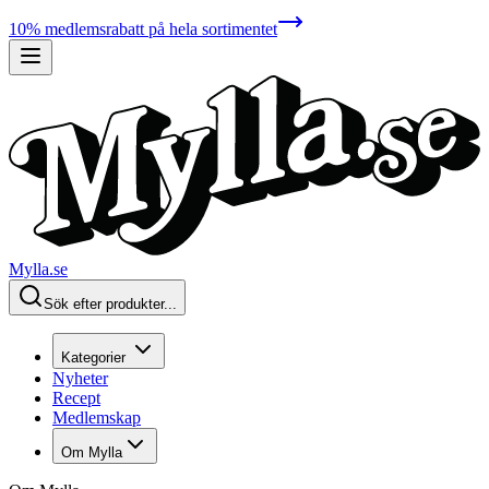
10% medlemsrabatt på hela sortimentet
Mylla.se
Sök efter produkter...
Kategorier
Nyheter
Recept
Medlemskap
Om Mylla